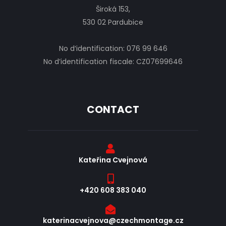
Široká 153,
530 02 Pardubice
No d‘identification: 076 99 646
No d’identification fiscale: CZ07699646
CONTACT
Kateřina Cvejnová
+420 608 383 040
katerinacvejnova@czechmontage.cz